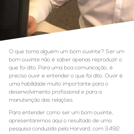
O que torna alguém um bom ouvinte? Ser um
bom ouvinte não é saber apenas reproduzir o
que foi dito. Para uma boa comunicação, é
preciso ouvir e entender o que foi dito. Ouvir é
uma habilidade muito importante para o
desenvolvimento profissional e para a
manutenção das relações.
Para entender como ser um bom ouvinte,
apresentaremos aqui o resultado de uma
pesquisa conduzida pela Harvard, com 3.492