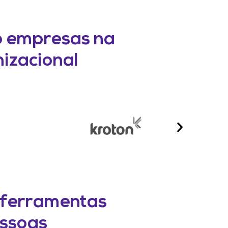
o empresas na
nizacional
 ferramentas
essoas