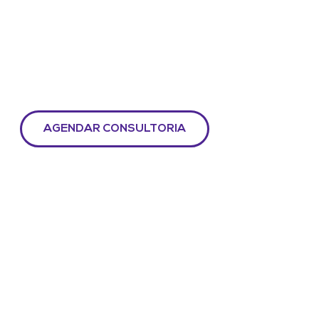
Agende uma
CONSULTORIA
GRATUITA
com nossos especialistas e
saiba como o SAH pode potencializar a
gestão estratégica de pessoas na sua
empresa
AGENDAR CONSULTORIA