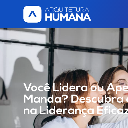
Você Lidera ou Ap
Manda? Descubra a
na Liderança Efica