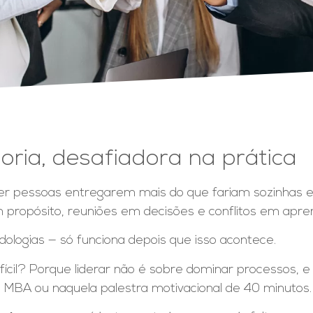
oria, desafiadora na prática
zer pessoas entregarem mais do que fariam sozinhas e
 propósito, reuniões em decisões e conflitos em apre
dologias — só funciona depois que isso acontece.
ifícil? Porque liderar não é sobre dominar processos, 
o MBA ou naquela palestra motivacional de 40 minutos.