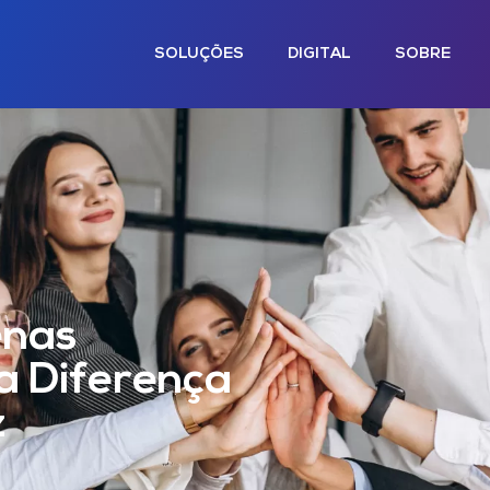
SOLUÇÕES
DIGITAL
SOBRE
enas
 Diferença
z