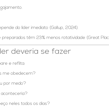
engajamento.
nde do líder imediato (Gallup, 2024).
preparados têm 23% menos rotatividade (Great Place 
der deveria se fazer
re e reflita:
as me obedecem?
ou por medo?
 aconteceria?
eço neles todos os dias?