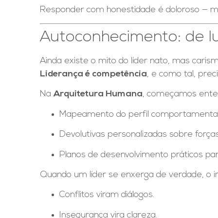
Responder com honestidade é doloroso — m
Autoconhecimento: de lu
Ainda existe o mito do líder nato, mas cari
Liderança é competência
, e como tal, prec
Na
Arquitetura Humana
, começamos ent
Mapeamento do perfil comportamental
Devolutivas personalizadas sobre força
Planos de desenvolvimento práticos para
Quando um líder se enxerga de verdade, o i
Conflitos viram diálogos.
Insegurança vira clareza.