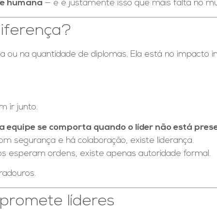
te humana
— e é justamente isso que mais falta no mu
diferença?
ia ou na quantidade de diplomas. Ela está no impacto i
 ir junto.
a equipe se comporta quando o líder não está pres
m segurança e há colaboração, existe liderança.
s esperam ordens, existe apenas autoridade formal.
radouros.
mpromete líderes